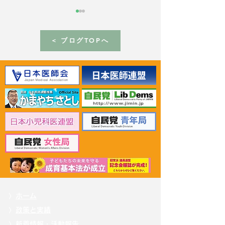
< ブログTOPへ
2026年6月30日 「有床診
2026年6月30日
療所の活性化を目指す議
ん治療等推進勉
員連盟」上野賢一郎厚生
野賢一郎厚生労
労働大臣へ申し入れ
申し入れ
〉
ホーム
〉
政策と実績
〉
新着情報・活動報告