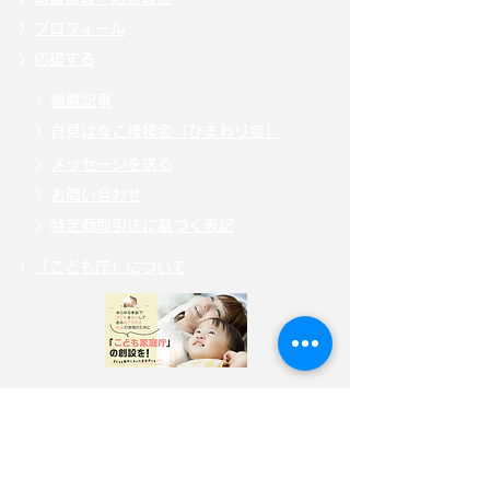
〉
プロフィール
〉
応援する
〉
掲載記事
〉自見
はなこ後援会「ひまわり会」
〉
メッセージを送る
〉
お問い合わせ
〉
特定商取引法に基づく表記
〉
「こども庁」について
〉
寄附・募金する
〉
サイトポリシー
〉
選挙ドットコム公式ページ