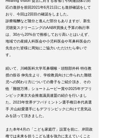
Hearing Vision”提言に対する各省庁や関連団体の対
応の進捗を前回2021年6月21日にも進捗確認をして
おり、今回は2回目の確認をしました。
診療報酬など随分と進んだ部分もありますが、新生
児聴覚スクリーニングのAABR買換え予算の執行率
は、30から20%台で推移しており高いとはいえず、
地域での産婦人科医会や小児科医会や耳鼻科医会の
先生がた皆様に周知にご協力いただけたら幸いで
す。
続いて、川崎医科大学耳鼻咽喉・頭頸部外科 特任教
授の假谷 伸先生より、学校教員向けに作られた難聴
児への関わり方についての冊子をご紹介頂き、その
他「難聴万博」ショートムービー賞や2025年デフリ
ンピック東京大会推進議員連盟の紹介を行いまし
た。2023年世界デフバドミントン選手権日本代表選
手 片山結愛選手にもデフリンピックに向けて意気込
みを語って頂きました。
また本年4月の「こども家庭庁」設置を前に、岸田政
権では未来を担うこども達を強力に支えていくこと