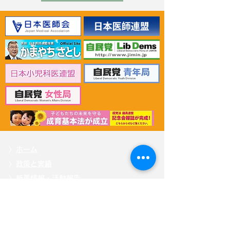
2026年6月30日 「有床診
2026年6月30日
療所の活性化を目指す議
ん治療等推進勉
員連盟」上野賢一郎厚生
野賢一郎厚生労
労働大臣へ申し入れ
申し入れ
〉
ホーム
〉
政策と実績
〉
新着情報・活動報告
〉
プロフィール
〉
応援する
〉
掲載記事