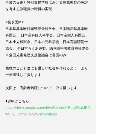
事業の促進と特別支援学校における聴覚教育の免許
を有する教職員の増員の実現
<発表団体>
日本耳鼻咽喉科頭頸部外科学会、日本臨床耳鼻咽喉
科医会、 日本産科婦人科学会、日本産婦人科医会、
日本小児科医会、日本小児科学会、日本言語聴覚士
協会、 全日本ろうあ連盟、聴覚障害者教育福祉協会
※全国児童発達支援協議会は書面のみ
難聴のこども達にも優しい社会を作れるよう、より
一層邁進して参ります。
次回は、高齢者難聴について、取り扱います。
⬇️資料はこちら
https://drive.google.com/drive/folders/1Rbg8PsdJRN
wV_w_VocWJaPZWNsmWm28F