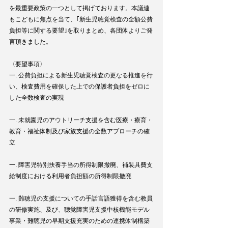
を最重要政策の一つとして掲げております。本議連
もこどもに焦点を当て、｢新生児聴覚検査の全額公費
負担等に関する要望｣を取りまとめ、各団体よりご発
言頂きました。
〈要望事項〉
一. 公費負担による新生児聴覚検査の更なる推進を行
い、検査費用を確保した上での保護者負担をゼロに
した全数検査の実現
一. 未就園児のアウトリーチ支援を含む医療・療育・
教育・福祉体制及び家族支援の全数アプローチの確
立
一. 障害児特別扶養手当の所得制限撤廃、補装具費支
給制度における利用者負担額の所得制限撤廃
一. 難聴児の支援についての手話言語獲得を含む教員
の研修実施、及び、聴覚障害児支援中核機能モデル
事業・難聴児の早期支援充実のための連携体制構築