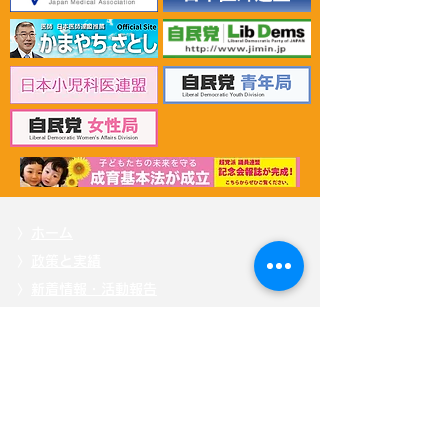
2023年7月23日 第33回
2021年12月1
日本臨床工学会での講演
技士を支援する
第4回総会を開
した
〉
ホーム
〉
政策と実績
〉
新着情報・活動報告
〉
プロフィール
〉
応援する
〉
掲載記事
〉自見
はなこ後援会「ひまわり会」
〉
メッセージを送る