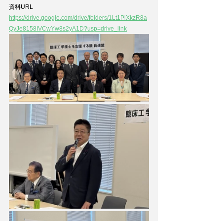
資料URL
https://drive.google.com/drive/folders/1Lt1PiXkzR8a
QyJe8158IVCwYw8s2yA1D?usp=drive_link