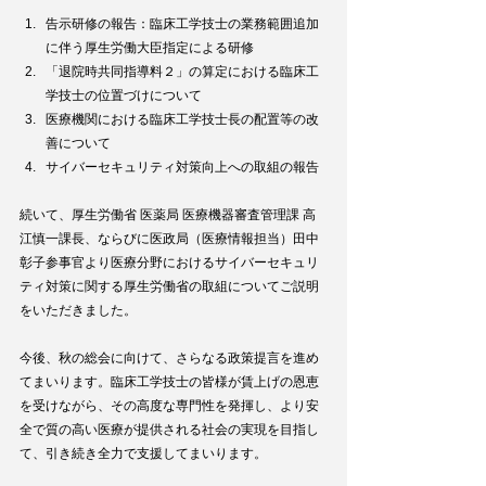
告示研修の報告：臨床工学技士の業務範囲追加
に伴う厚生労働大臣指定による研修
「退院時共同指導料２」の算定における臨床工
学技士の位置づけについて
医療機関における臨床工学技士長の配置等の改
善について
サイバーセキュリティ対策向上への取組の報告
続いて、厚生労働省 医薬局 医療機器審査管理課 高
江慎一課長、ならびに医政局（医療情報担当）田中
彰子参事官より医療分野におけるサイバーセキュリ
ティ対策に関する厚生労働省の取組についてご説明
をいただきました。
今後、秋の総会に向けて、さらなる政策提言を進め
てまいります。臨床工学技士の皆様が賃上げの恩恵
を受けながら、その高度な専門性を発揮し、より安
全で質の高い医療が提供される社会の実現を目指し
て、引き続き全力で支援してまいります。