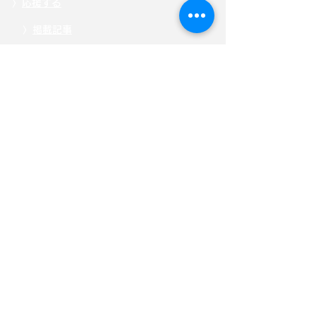
〉
応援する
〉
掲載記事
〉自見
はなこ後援会「ひまわり会」
〉
メッセージを送る
〉
お問い合わせ
〉
特定商取引法に基づく表記
〉
「こども庁」について
〉
寄附・募金する
〉
サイトポリシー
〉
選挙ドットコム公式ページ
自見はなこ公式SNS