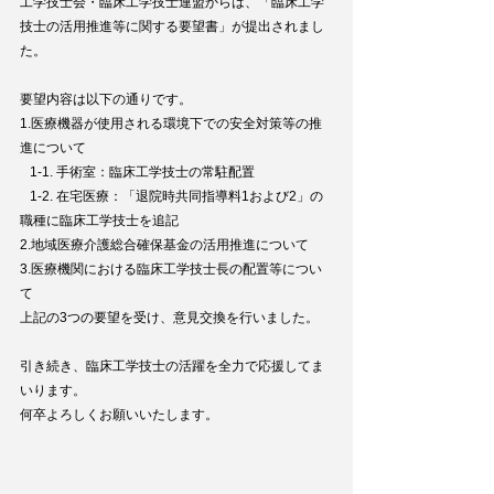
工学技士会・臨床工学技士連盟からは、「臨床工学
技士の活用推進等に関する要望書」が提出されまし
た。
要望内容は以下の通りです。
1.医療機器が使用される環境下での安全対策等の推
進について
   1-1. 手術室：臨床工学技士の常駐配置
   1-2. 在宅医療：「退院時共同指導料1および2」の
職種に臨床工学技士を追記
2.地域医療介護総合確保基金の活用推進について
3.医療機関における臨床工学技士長の配置等につい
て
上記の3つの要望を受け、意見交換を行いました。
引き続き、臨床工学技士の活躍を全力で応援してま
いります。
何卒よろしくお願いいたします。