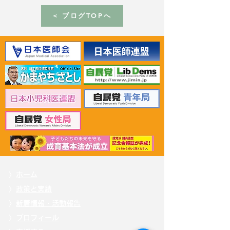
< ブログTOPへ
2026年6月30日 「有床診
2026年6月30日
療所の活性化を目指す議
ん治療等推進勉
員連盟」上野賢一郎厚生
野賢一郎厚生労
労働大臣へ申し入れ
申し入れ
〉
ホーム
〉
政策と実績
〉
新着情報・活動報告
〉
プロフィール