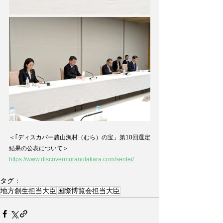
＜｢ディスカバー農山漁村（むら）の宝」第10回選定
結果の公表について＞
https://www.discovermuranotakara.com/sentei/
タグ：
地方創生担当大臣
国際博覧会担当大臣