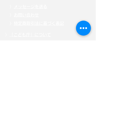
〉
メッセージを送る
〉
お問い合わせ
〉
特定商取引法に基づく表記
〉
「こども庁」について
〉
寄附・募金する
〉
サイトポリシー
〉
選挙ドットコム公式ページ
自見はなこ公式SNS