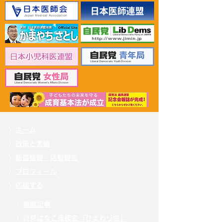
2026年6月30日 「有床診
2026年6月30日
療所の活性化を目指す議
ん治療等推進勉
員連盟」上野賢一郎厚生
野賢一郎厚生労
労働大臣へ申し入れ
申し入れ
〉
ホーム
〉
政策と実績
〉
新着情報・活動報告
〉
プロフィール
〉
応援する
〉
掲載記事
〉自見
はなこ後援会「ひまわり会」