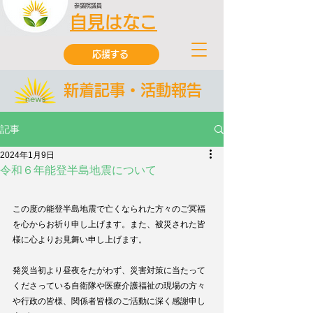
参議院議員
自見はなこ
応援する
新着記事・活動報告
記事
2024年1月9日
令和６年能登半島地震について
この度の能登半島地震で亡くなられた方々のご冥福
を心からお祈り申し上げます。また、被災された皆
様に心よりお見舞い申し上げます。
発災当初より昼夜をたがわず、災害対策に当たって
くださっている自衛隊や医療介護福祉の現場の方々
や行政の皆様、関係者皆様のご活動に深く感謝申し