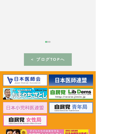
< ブログTOPへ
2026年6月30日 「有床診
2026年6月30日
療所の活性化を目指す議
ん治療等推進勉
員連盟」上野賢一郎厚生
野賢一郎厚生労
労働大臣へ申し入れ
申し入れ