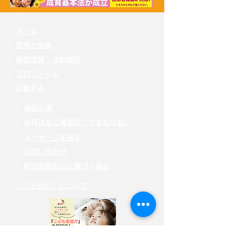
〉
ホーム
〉
政策と実績
〉
新着情報・活動報告
〉
プロフィール
〉
応援する
〉
掲載記事
〉自見
はなこ後援会「ひまわり会」
〉
メッセージを送る
〉
お問い合わせ
〉
特定商取引法に基づく表記
〉
「こども庁」について