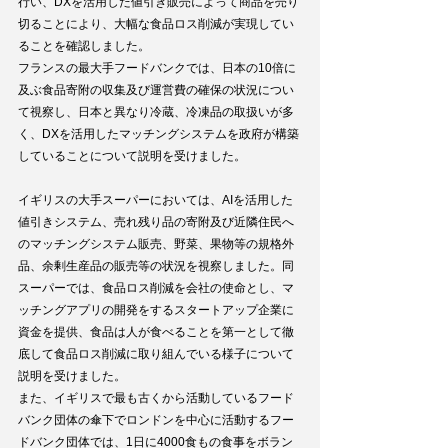
行い、DXを活用した値引き販売によって商品を売り
切ることにより、大幅な食品ロス削減が実現してい
ることを確認しました。
フランスの最大手フードバンクでは、日本の10倍に
及ぶ食品寄附の収集及び運営費の確保の状況につい
て視察し、日本と異なり冷蔵、冷凍品の取扱いが多
く、DXを活用したマッチングシステムを政府が構築
していることについて説明を受けました。
イギリスの大手スーパーにおいては、AIを活用した
値引きシステム、売れ残り品の寄附及び近隣住民へ
のマッチングシステム販売、野菜、果物等の規格外
品、余剰生産品の販売等の状況を視察しました。同
スーパーでは、食品ロス削減を会社の使命とし、マ
ッチングアプリの開発をするスタートアップ企業に
資金を提供、食品は人が食べることを第一として徹
底して食品ロス削減に取り組んでいる様子について
説明を受けました。
また、イギリスで最も古くから活動しているフード
バンク団体の傘下でロンドンを中心に活動するフー
ドバンク団体では、1日に4000食もの食事をボラン