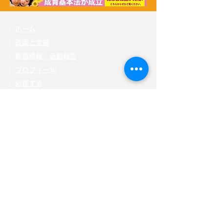
〉
ホーム
〉
政策と実績
〉
新着情報・活動報告
〉
プロフィール
〉
応援する
〉
掲載記事
〉自見
はなこ後援会「ひまわり会」
〉
メッセージを送る
〉
お問い合わせ
〉
特定商取引法に基づく表記
〉
「こども庁」について