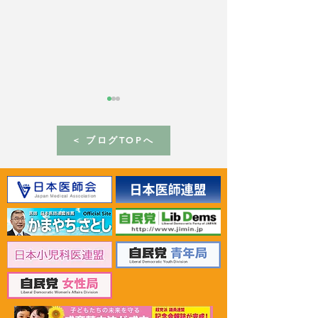
< ブログTOPへ
2026年6月30日 「有床診
2026年6月30日
療所の活性化を目指す議
ん治療等推進勉
員連盟」上野賢一郎厚生
野賢一郎厚生労
労働大臣へ申し入れ
申し入れ