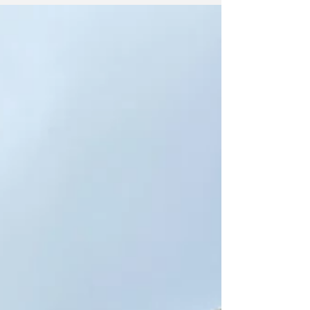
をご報告申し上げます。 討論の模様は、参議院のホームペ
ージ「インターネット審議中継（下記URL）」のアーカイ
ブ配信にてご視聴いただけます。 ＜インターネット審議中
継＞ https://www.webtv.sangiin.go.jp/webtv/detail.php?
sid=8903#1911.46 ＜アーカイブ配信ご視聴方法＞ ① 下記
のQRコードを読み取り、サイトを開く ② ページの下の方
にある「発言者一覧」の「自見はなこ」をクリックする
と、 自見が発言している場面になります 今後も、医療・介
護・福祉・療育・保育等の現場の声を国政に届けるため全
力で働いて参ります。引き続き何卒ご指導賜りますようお
願い申し上げます。