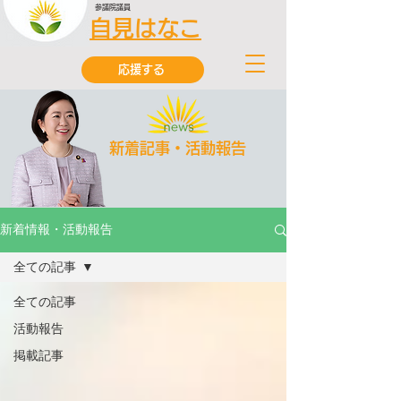
参議院議員
自見はなこ
応援する
新着記事・活動報告
新着情報・活動報告
全ての記事
全ての記事
活動報告
掲載記事