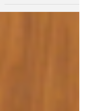
は、会長 笹川博義先生のもと、自見はなこは事務局長とし
て運営しており、当日は血液のがんと闘いながら血液内科
医を志しておられた愛知医科大学の医学生、齊藤樺嵯斗さ
ん（令和7年9月16日ご逝去）のご両親である齊藤高広様な
らびにお母様、そして主治医であられた愛知医科大学 造血
細胞移植センター教授 池亀和博先生をお招きし、貴重なご
講話を賜りました。 齊藤高広様からは、ご子息を亡くされ
たご家族としての率直なお気持ちとともに、闘病の日々を
振り返りながら、樺嵯斗さんが最後まで医師を志し続けた
強い想いについてお話しいただきました。 厳しい治療の中
にあっても「同じように苦しむ患者さんを救いたい」とい
う思いを持ち続けていたこと、そしてその志を支える上
で、骨髄移植という選択肢がいかに大きな希望であったか
について、実体験に基づく重みあるお言葉をいただきまし
た。 また、移植の機会を待つ中で感じられたもどかしさ
や、ドナー不足という現実の厳しさ、さらには一人でも多