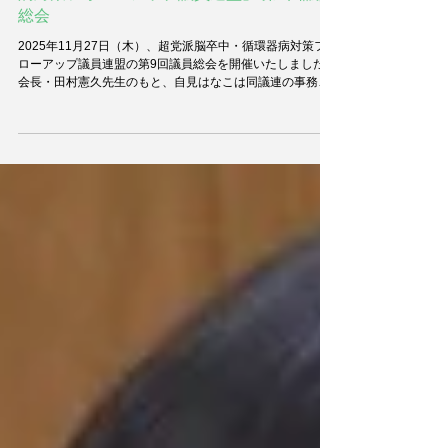
2025年11月27日 「超党派脳卒中・循環器
病対策フォローアップ議員連盟」 第9回議員
総会
2025年11月27日（木）、超党派脳卒中・循環器病対策フォ
ローアップ議員連盟の第9回議員総会を開催いたしました。
会長・田村憲久先生のもと、自見はなこは同議連の事務局
長を拝命しております。 総会ではまず、厚生労働省より脳
卒中・循環器病対策の進捗について説明をいただきまし
た。続いて、日本脳卒中協会 理事 上家和子先生より失語症
の実態把握の課題についてご報告いただき、失語症の方々
が日常生活のさまざまな場面で理不尽な障壁に直面してい
る現状や、身体障害者等級が3級・4級のみで十分なリハビ
リや福祉サービスが受けにくい状況についてご説明を伺い
ました。 次に、日本脳卒中学会 理事長 藤本茂先生より、
脳卒中・心臓病等総合支援センター事業についてご説明い
ただきました。令和7年度までに47都道府県（54医療機
関）でモデル事業が展開された一方、事業を持続可能にす
るためには専従職員の配置が不可欠であり、都道府県行政
の支援とセンターの運営力の双方が重要であるとのご指摘
をいただきました。 本総会では、以下の5点を求める「脳
卒中・循環器病対策の推進に関する決議案」をお諮りしま